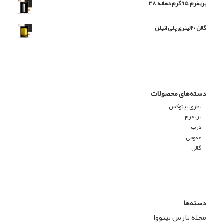
پریفرم ۹۵گرم دهانه ۴۸
گالن ۲۰لیتری پلی اتیلن
دسته‌های محصولات
بطری پیتوکس
پریفرم
درب
عمومی
گالن
دسته‌ها
مجله پارس پینووا