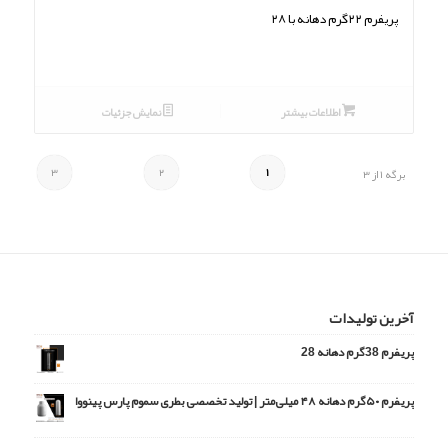
پریفرم ۲۲گرم دهانه با ۲۸
اطلاعات بیشتر
نمایش جزئیات
۳
۲
۱
برگه ۱ از ۳
آخرین تولیدات
پریفرم 38گرم دهانه 28
پریفرم ۵۰گرم دهانه ۴۸ میلی‌متر | تولید تخصصی بطری سموم پارس پینووا
امتیاز
5.00
از 5