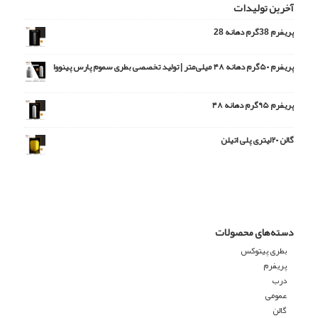
آخرین تولیدات
پریفرم 38گرم دهانه 28
پریفرم ۵۰گرم دهانه ۴۸ میلی‌متر | تولید تخصصی بطری سموم پارس پینووا
امتیاز
5.00
از 5
پریفرم ۹۵گرم دهانه ۴۸
گالن ۲۰لیتری پلی اتیلن
دسته‌های محصولات
بطری پیتوکس
پریفرم
درب
عمومی
گالن