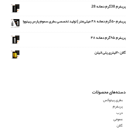
پریفرم 38گرم دهانه 28
پریفرم ۵۰گرم دهانه ۴۸ میلی‌متر | تولید تخصصی بطری سموم پارس پینووا
امتیاز
5.00
از 5
پریفرم ۹۵گرم دهانه ۴۸
گالن ۲۰لیتری پلی اتیلن
دسته‌های محصولات
بطری پیتوکس
پریفرم
درب
عمومی
گالن