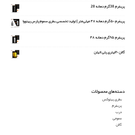
پریفرم 38گرم دهانه 28
پریفرم ۵۰گرم دهانه ۴۸ میلی‌متر | تولید تخصصی بطری سموم پارس پینووا
امتیاز
5.00
از 5
پریفرم ۹۵گرم دهانه ۴۸
گالن ۲۰لیتری پلی اتیلن
دسته‌های محصولات
بطری پیتوکس
پریفرم
درب
عمومی
گالن