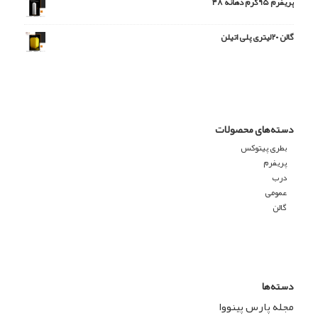
پریفرم ۹۵گرم دهانه ۴۸
گالن ۲۰لیتری پلی اتیلن
دسته‌های محصولات
بطری پیتوکس
پریفرم
درب
عمومی
گالن
دسته‌ها
مجله پارس پینووا