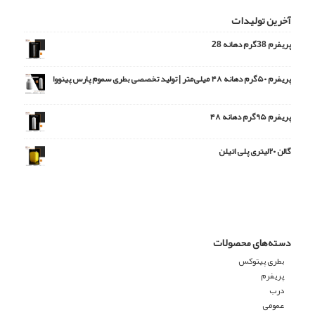
آخرین تولیدات
پریفرم 38گرم دهانه 28
پریفرم ۵۰گرم دهانه ۴۸ میلی‌متر | تولید تخصصی بطری سموم پارس پینووا
امتیاز
5.00
از 5
پریفرم ۹۵گرم دهانه ۴۸
گالن ۲۰لیتری پلی اتیلن
دسته‌های محصولات
بطری پیتوکس
پریفرم
درب
عمومی