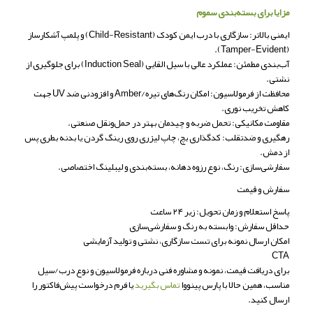
مزایا برای بسته‌بندی سموم
ایمنی بالاتر: سازگاری با درب ایمن کودک (Child-Resistant) و پلمپ آشکارساز
(Tamper-Evident).
آب‌بندی مطمئن: عملکرد عالی با سیل القایی (Induction Seal) برای جلوگیری از
نشتی.
محافظت از فرمولاسیون: امکان رنگ‌های تیره/Amber و افزودنی ضد UV جهت
کاهش تخریب نوری.
مقاومت مکانیکی: تحمل ضربه و چیدمان بهتر در حمل‌ونقل صنعتی.
رهگیری و ضدتقلب: کدگذاری بچ، چاپ لیزری روی رینگ گردن یا بدنه بطری پس
از دمش.
سفارشی‌سازی: رنگ، نوع رزوه دهانه، بسته‌بندی و لیبلینگ اختصاصی.
سفارش و قیمت
پاسخ استعلام و زمان تحویل: زیر ۲۴ ساعت
حداقل سفارش: وابسته به رنگ و سفارشی‌سازی
امکان ارسال نمونه برای تست سازگاری، نشتی و تولید آزمایشی
CTA
برای دریافت قیمت، نمونه و مشاوره فنی درباره فرمولاسیون و نوع درب/سیل
مناسب، همین حالا با پارس پینووا
تماس بگیرید
یا فرم درخواست پیش‌فاکتور را
ارسال کنید.