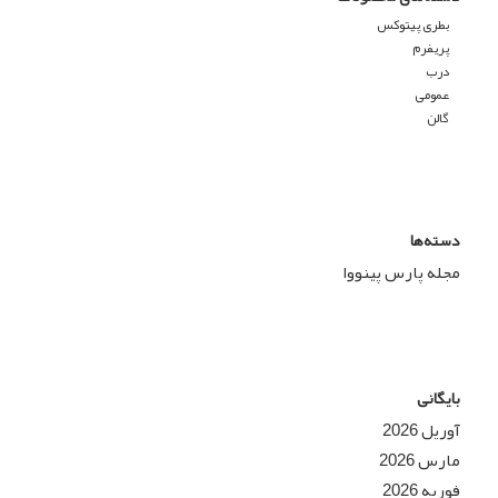
بطری پیتوکس
پریفرم
درب
عمومی
گالن
دسته‌ها
مجله پارس پینووا
بایگانی
آوریل 2026
مارس 2026
فوریه 2026