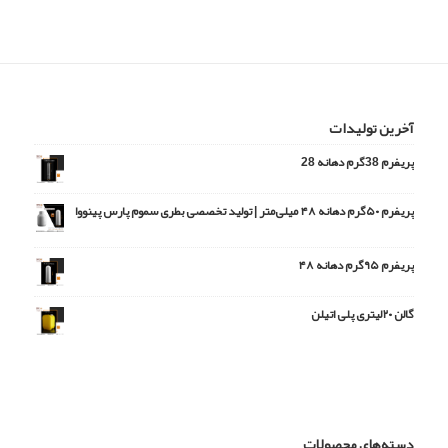
آخرین تولیدات
پریفرم 38گرم دهانه 28
پریفرم ۵۰گرم دهانه ۴۸ میلی‌متر | تولید تخصصی بطری سموم پارس پینووا
امتیاز
5.00
از 5
پریفرم ۹۵گرم دهانه ۴۸
گالن ۲۰لیتری پلی اتیلن
دسته‌های محصولات